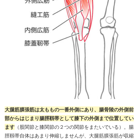
大腿筋膜張筋は太ももの一番外側にあり、腸骨陵の外側前
部からはじまり
腸脛
靱帯
として膝下の外側
まで位置してい
ます
（股関節と膝関節の２つの関節をまたいでいる）。
腸
脛
靱帯自体はあまり伸縮しませんが、大腿筋膜張筋が収縮