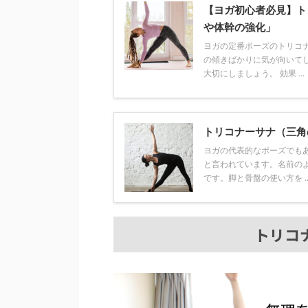
【ヨガ初心者必見】ト
や体幹の強化」
ヨガの定番ポーズのトリコ
の傾きばかりに気が向いて
大切にしましょう。 効果 ...
トリコナーサナ（三角
ヨガの代表的なポーズでも
と言われています。名前の
です。脚と骨盤の使い方を ..
トリコ