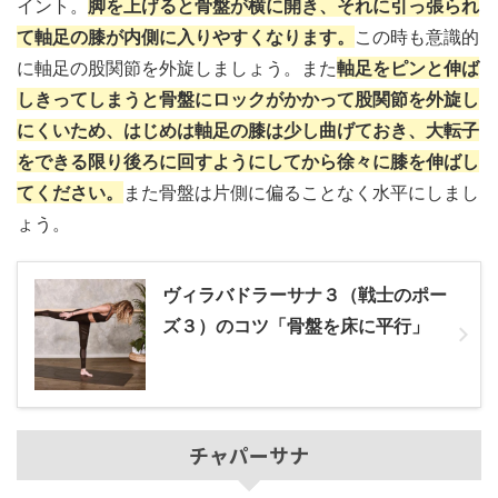
イント。
脚を上げると骨盤が横に開き、それに引っ張られ
て軸足の膝が内側に入りやすくなります。
この時も意識的
に軸足の股関節を外旋しましょう。また
軸足をピンと伸ば
しきってしまうと骨盤にロックがかかって股関節を外旋し
にくいため、はじめは軸足の膝は少し曲げておき、大転子
をできる限り後ろに回すようにしてから徐々に膝を伸ばし
てください。
また骨盤は片側に偏ることなく水平にしまし
ょう。
ヴィラバドラーサナ３（戦士のポー
ズ３）のコツ「骨盤を床に平行」
チャパーサナ