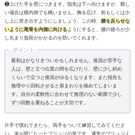
❷上げた手を壁につきます。指先は下へ向けますが、難し
い場合は横内側でも構いません。胸を広げ、前もしくは少
し上に突き出すようにしましょう。この時、
腰を反らせな
いように尾骨を内側に向ける
ようにすると、腰の後ろが少
し丸まり負荷がかかるのを防いでくれます。
ポイント
最初はかなりきついかもしれません。後屈が苦手な
人は、壁と立つ位置の間を広げたり、壁に少し斜め
くらいで立つと後屈がゆるくなります。また指先も
無理やり回転させると肩まわりを痛めてしまいま
す。自分の柔軟性に合わせて無理のない範囲で少し
ずつ回数を重ねることが大切です。
片手で慣れてきたら、両手をついて練習してみてくださ
い。床が壁になったブリッジの形です。通常のブリッジよ