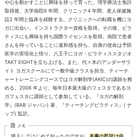
や心を動かすことに興味を持って育った。理学療法士免許
取得後、大学病院6 年間、クリニック4 年間、老人保健施
設2 年間と臨床を経験する。クリニックへの転職を機にヨ
ガに出会い、インストラクター資格を取得。その後、ピラ
ティスにも興味を持ち国際ライセンスを取得。病院で患者
さんを待っていることに違和感を持ち、自身の使命は予防
医学の実現化と悟り、八王子にヨガ・ピラティススタジオ
TAKT EIGHTを立ち上げる。また、代々木のアンダーザラ
イト ヨガスクールにて一般中級クラスを担当、ティーチ
ャートレーニングコースではヨガ解剖学(AKIC)の講師を務
める。2008 年より、毎年日本最大級のフェスタであるヨ
ガフェスタに講師として参加して いる。『ヨガの解剖
学』(BAB ジャパン) 著、『ティーチングピラティス』( ナ
ップ) 監訳。
メモ
購入してはじめて知ったのですが、
本書の監訳は中